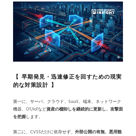
早期発見・迅速修正を回すための現実
的な対策設計
第一に、サーバ、クラウド、SaaS、端末、ネットワーク
資産の棚卸しを継続的に更新し、攻撃面
機器、OT/IoTなど
を把握
します。
外部公開の有無、悪用観
第二に、CVSSだけに依存せず、