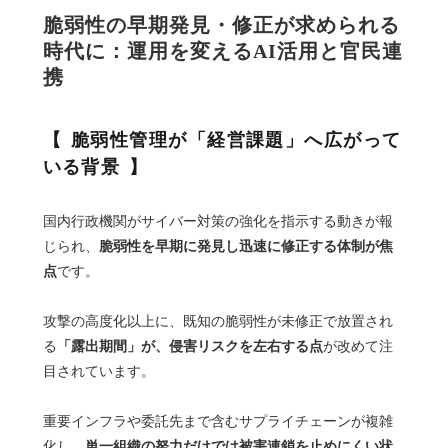
脆弱性の早期発見・修正が求められる
時代に：運用を変えるAI活用と官民連
携
脆弱性管理が「経営課題」へ広がって
いる背景
国内行政機関がサイバー対策の強化を指示する動きが報
脆弱性を早期に発見し迅速に修正する体制が焦
じられ、
点
です。
攻撃の高度化以上に、既知の脆弱性が未修正で放置され
「露出期間」が、侵害リスクを左右する点
る
が改めて注
目されています。
重要インフラや委託先まで含むサプライチェーンが複雑
単一組織の努力だけでは被害連鎖を止めにくい状
化し、