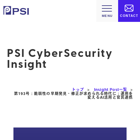
CONTACT
PSI CyberSecurity
Insight
トップ
>
Insight Post一覧
>
第193号：脆弱性の早期発見・修正が求められる時代に：運用を
変えるAI活用と官民連携