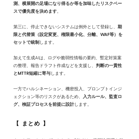
測、横展開の足場になり得るか等を加味したリスクベー
スで優先度を決めます
。
期
第三に、停止できないシステムは例外として登録し、
限と代替策（設定変更、権限最小化、分離、WAF等）を
セットで統制
します。
加えて生成AIは、ログや脆弱性情報の要約、暫定対策案
判断の一貫性
の整理、報告ドラフト作成などを支援し、
とMTTR短縮に寄与
します。
一方でハルシネーション、機密投入、プロンプトインジ
入力ルール、監査ロ
ェクション等のリスクがあるため、
グ、検証プロセスを前提に設計
します。
まとめ