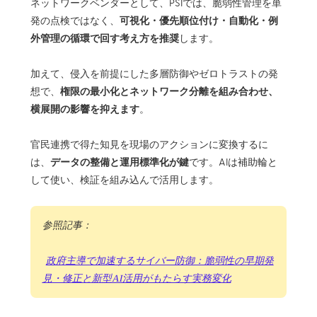
ネットワークベンダーとして、PSIでは、脆弱性管理を単
可視化・優先順位付け・自動化・例
発の点検ではなく、
外管理の循環で回す考え方を推奨
します。
加えて、侵入を前提にした多層防御やゼロトラストの発
権限の最小化とネットワーク分離を組み合わせ、
想で、
横展開の影響を抑えます
。
官民連携で得た知見を現場のアクションに変換するに
データの整備と運用標準化が鍵
は、
です。AIは補助輪と
して使い、検証を組み込んで活用します。
参照記事：
政府主導で加速するサイバー防御：脆弱性の早期発
見・修正と新型AI活用がもたらす実務変化