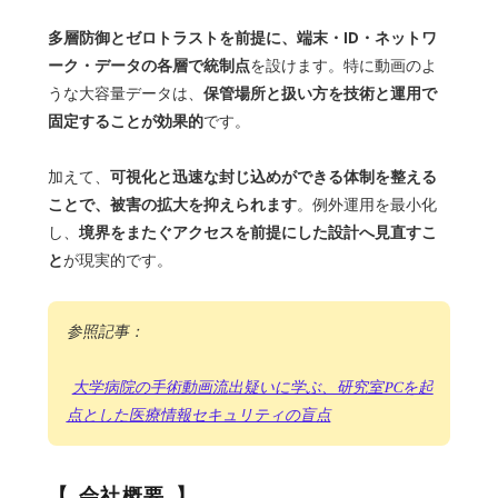
多層防御とゼロトラストを前提に、端末・ID・ネットワ
ーク・データの各層で統制点
を設けます。特に動画のよ
保管場所と扱い方を技術と運用で
うな大容量データは、
固定することが効果的
です。
可視化と迅速な封じ込めができる体制を整える
加えて、
ことで、被害の拡大を抑えられます
。例外運用を最小化
境界をまたぐアクセスを前提にした設計へ見直すこ
し、
と
が現実的です。
参照記事：
大学病院の手術動画流出疑いに学ぶ、研究室PCを起
点とした医療情報セキュリティの盲点
会社概要