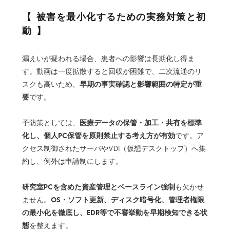
被害を最小化するための実務対策と初
動
漏えいが疑われる場合、患者への影響は長期化し得ま
す。動画は一度拡散すると回収が困難で、二次流通のリ
早期の事実確認と影響範囲の特定が重
スクも高いため、
要
です。
医療データの保管・加工・共有を標準
予防策としては、
化し、個人PC保管を原則禁止する考え方が有効
です。ア
クセス制御されたサーバやVDI（仮想デスクトップ）へ集
約し、例外は申請制にします。
研究室PCを含めた資産管理とベースライン強制
も欠かせ
OS・ソフト更新、ディスク暗号化、管理者権限
ません。
の最小化を徹底し、EDR等で不審挙動を早期検知できる状
態
を整えます。