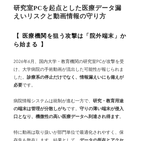
研究室PCを起点とした医療データ漏
えいリスクと動画情報の守り方
医療機関を狙う攻撃は「院外端末」か
ら始まる
2026年6月、国内大学・教育機関の研究室PCが攻撃を受
け、大学病院の手術動画が流出した可能性が報じられま
診療系の停止だけでなく、情報漏えいにも備えが
した。
必要
です。
研究・教育用途
病院情報システムは統制が進む一方で、
の端末は管理が分散しがち
守りの薄い端末が侵入
です。
口となり、機微性の高い医療データへ到達され得ます
。
特に動画は取り扱いが部門単位で最適化されやすく、保
データの所在とアクセ
存先も散在します。結果として、