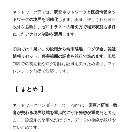
研究ネットワークと医療情報ネッ
ネットワーク面では、
トワークの境界を明確化
します。認証・許可された経路
ゼロトラストの考え方で端末状態も条件
以外を遮断し、
にしたアクセス制御を適用
します。
「疑い」の段階から端末隔離、ログ保全、認証
初動では
情報リセット、侵害範囲の調査を並行で進めます
。現場
判断での初期化やログ削除は証跡を失うため避け、フォ
レンジック前提で対応します。
まとめ
医療と研究・教
ネットワークベンダーとして、PSIでは、
育が交わる境界領域を重点的に守る発想が重要
だと考え
ます。診療系の堅牢化だけでは、データの導線が残りや
すいためです。