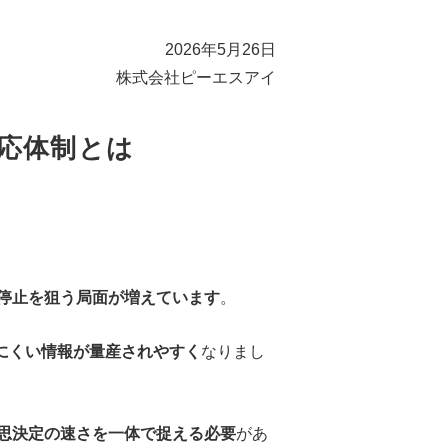
2026年5月26日
株式会社ピーエスアイ
応体制とは
停止を狙う局面が増えています
。
けにくい情報が量産されやすく
なりまし
思決定の速さを一体で捉える必要
があ