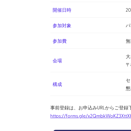
開催日時
2
参加対象
パ
参加費
無
大
会場
〒
セ
構成
懇
事前登録は、お申込みURLからご登録
https://forms.gle/x2QmbkWoKZ3XttX