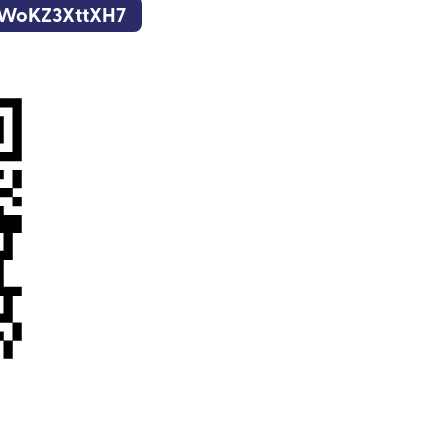
kWoKZ3XttXH7