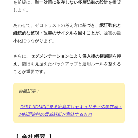
単一対策に依存しない多層防御の設計
を前提に、
を推奨
します。
認証強化と
あわせて、ゼロトラストの考え方に基づき、
継続的な監視・改善のサイクルを回すこと
が、被害の最
小化につながります。
セグメンテーションにより侵入後の横展開を抑
さらに、
え
、復旧を見据えたバックアップと運用ルールを整える
ことが重要です。
参照記事：
ESET HOMEに見る家庭向けセキュリティの現在地：
24時間追跡の脅威解析が意味するもの
会社概要