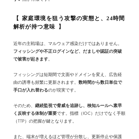
家庭環境を狙う攻撃の実態と、24時間
解析が持つ意味
近年の主戦場は、マルウェア感染だけではありません。
フィッシングや不正ログインなど、だましや認証の突破
で被害が起きます
。
フィッシングは短期間で文面やドメインを変え、広告経
数時間から数日単位で
由の誘導も頻繁に更新されます。
手口が入れ替わる
のが現実です。
継続監視で脅威を追跡し、検知ルールへ素早
そのため、
く反映する体制が重要
です。指標（IOC）だけでなく手順
（TTP）の把握が鍵となります。
また、端末が増えるほど管理が分散し、更新停止や保護