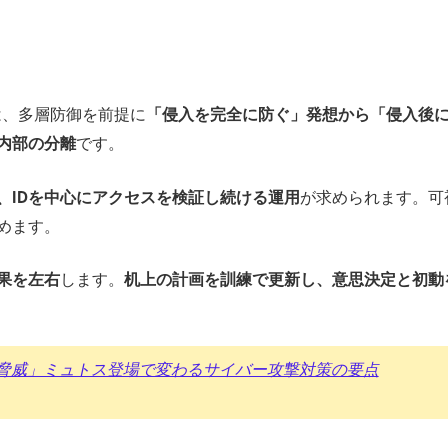
は、多層防御を前提に
「侵入を完全に防ぐ」発想から「侵入後
内部の分離
です。
、IDを中心にアクセスを検証し続ける運用
が求められます。可
めます。
果を左右
します。
机上の計画を訓練で更新し、意思決定と初動
脅威」ミュトス登場で変わるサイバー攻撃対策の要点