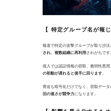
特定グループ名が報
報道で特定の攻撃グループが取り沙汰
され、複数組織に再利用
されがちです
侵入では認証情報の窃取、脆弱性悪用、Liv
の初動が遅れると後手に回ります
。
脅迫も暗号化だけでなく、窃取データ
旧の速さが競争力
になります。