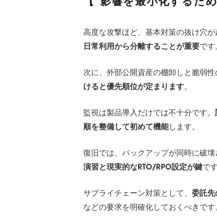
影響を最小化するた
高度な攻撃ほど、基本対策の抜け穴が
日常利用から分離することが重要
です
次に、外部公開資産の棚卸しと脆弱性
けると優先順位が定まります
。
監視は製品導入だけでは不十分です。
順を整備して初めて機能
します。
復旧では、バックアップが同時に破壊
演習と現実的なRTO/RPO設定が鍵
で
サプライチェーン対策として、
委託先
などの要求を明確化しておくべきです