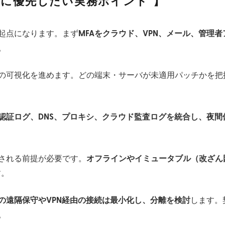
めに優先したい実務ポイント
起点になります。まず
MFAをクラウド、VPN、メール、管理
。
の可視化を進めます。どの端末・サーバが未適用パッチかを把
認証ログ、DNS、プロキシ、クラウド監査ログを統合し、夜
される前提が必要です。
オフラインやイミュータブル（改ざん
す。
の遠隔保守やVPN経由の接続は最小化し、分離を検討
します。
。